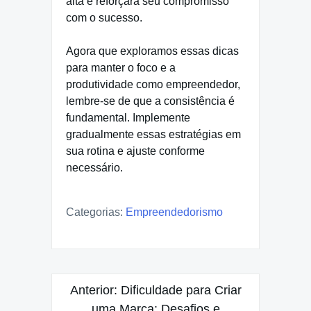
alta e reforçará seu compromisso
com o sucesso.
Agora que exploramos essas dicas
para manter o foco e a
produtividade como empreendedor,
lembre-se de que a consistência é
fundamental. Implemente
gradualmente essas estratégias em
sua rotina e ajuste conforme
necessário.
Categorias:
Empreendedorismo
Navegação
Anterior:
Dificuldade para Criar
de
uma Marca: Desafios e